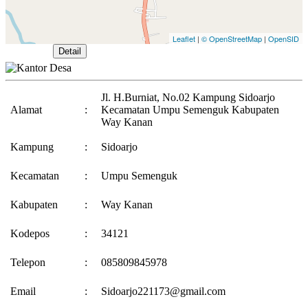
Leaflet
|
© OpenStreetMap
|
OpenSID
Buka Peta
Detail
Jl. H.Burniat, No.02 Kampung Sidoarjo
Alamat
:
Kecamatan Umpu Semenguk Kabupaten
Way Kanan
Kampung
:
Sidoarjo
Kecamatan
:
Umpu Semenguk
Kabupaten
:
Way Kanan
Kodepos
:
34121
Telepon
:
085809845978
Email
:
Sidoarjo221173@gmail.com