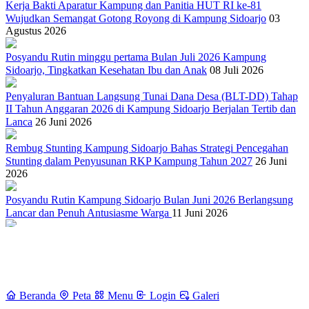
Kerja Bakti Aparatur Kampung dan Panitia HUT RI ke-81
Wujudkan Semangat Gotong Royong di Kampung Sidoarjo
03
Agustus 2026
Posyandu Rutin minggu pertama Bulan Juli 2026 Kampung
Sidoarjo, Tingkatkan Kesehatan Ibu dan Anak
08 Juli 2026
Penyaluran Bantuan Langsung Tunai Dana Desa (BLT-DD) Tahap
II Tahun Anggaran 2026 di Kampung Sidoarjo Berjalan Tertib dan
Lanca
26 Juni 2026
Rembug Stunting Kampung Sidoarjo Bahas Strategi Pencegahan
Stunting dalam Penyusunan RKP Kampung Tahun 2027
26 Juni
2026
Posyandu Rutin Kampung Sidoarjo Bulan Juni 2026 Berlangsung
Lancar dan Penuh Antusiasme Warga
11 Juni 2026
Musyawarah Kampung Khusus Penetapan KPM BLT-DD
Kampung Sidoarjo Tahun 2026
29 Mei 2026
Penyaluran Bantuan CPP (Cadangan Pangan Pemerintah) di
Kampung Sidoarjo Berjalan Tertib dan Lancar
19 Mei 2026
Beranda
Peta
Menu
Login
Galeri