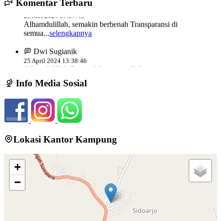
Komentar Terbaru
Kantor Kecamatan Umpu
29 Mei 2024 07:57:45
Lokasi
:
Semenguk Kabupaten Way Kanan
Alhamdulillah, semakin berbenah Transparansi di
semua...
selengkapnya
Koordinator
:
Dwi Sugianik
25 April 2024 13:38:46
Alhamdulillah Saya selaku warga Sidoarjo juga
mengucapkan...
selengkapnya
Info Media Sosial
Lokasi Kantor Kampung
+
−