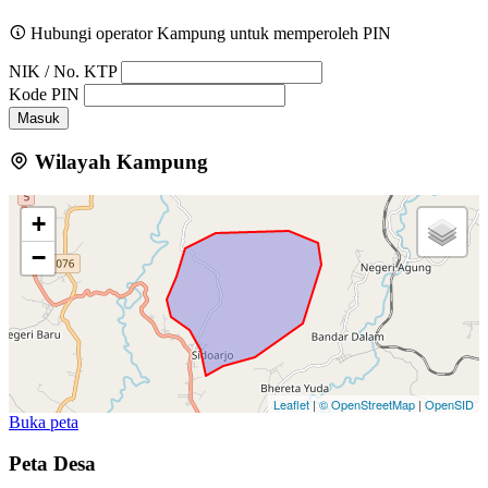
Hubungi operator Kampung untuk memperoleh PIN
NIK / No. KTP
Kode PIN
Masuk
Wilayah Kampung
+
−
Leaflet
|
© OpenStreetMap
|
OpenSID
Buka peta
Peta Desa